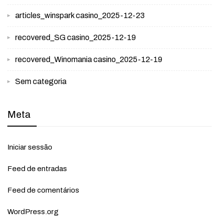
articles_winspark casino_2025-12-23
recovered_SG casino_2025-12-19
recovered_Winomania casino_2025-12-19
Sem categoria
Meta
Iniciar sessão
Feed de entradas
Feed de comentários
WordPress.org