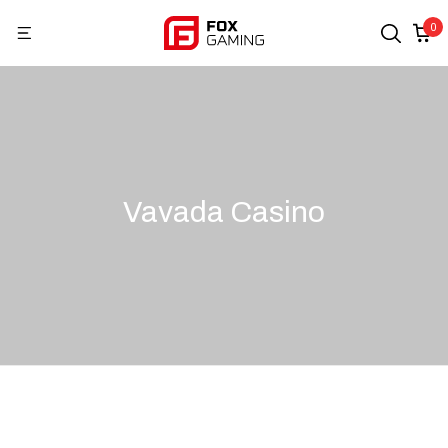
0
Vavada Casino