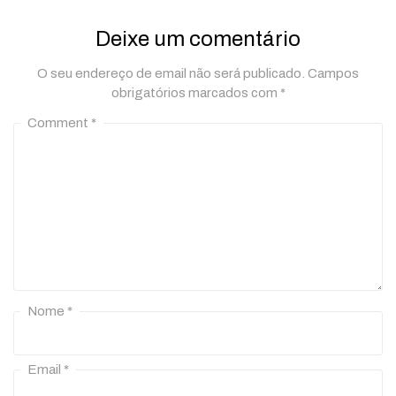
Deixe um comentário
O seu endereço de email não será publicado.
Campos
obrigatórios marcados com
*
Comment
*
Nome
*
Email
*