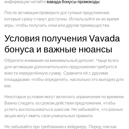
информации читайте
вавада бонусы промокоды
.
После активации проверьте доступные предложения,
которые сразу станут доступны. Используйте их во время
игры, чтобы получить очки или другие преимущества.
Условия получения Vavada
бонуса и важные нюансы
Обратите внимание на минимальный депозит. Чаще всего
для активации дополнительного предложения требуется
внести определённую сумму. Сравните её с другими
площадками, чтобы определить, насколько это выгодно для
вас.
Некоторые условия могут включать ограничение по времени.
Важно следить за сроком действия предложения, чтобы
успеть воспользоваться шансом. Не забывайте, что разные
акции могут иметь свои уникальные правила.
Не забывайте про требования к вейджеру. Перед тем как