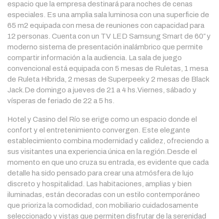
espacio que la empresa destinará para noches de cenas
especiales. Es una amplia sala luminosa con una superficie de
65 m2 equipada con mesa de reuniones con capacidad para
12 personas. Cuenta con un TV LED Samsung Smart de 60″ y
moderno sistema de presentación inalámbrico que permite
compartir información a la audiencia. La sala de juego
convencional está equipada con 5 mesas de Ruletas, 1 mesa
de Ruleta Híbrida, 2 mesas de Superpeek y 2 mesas de Black
Jack.De domingo a jueves de 21 a 4 hs.Viernes, sábado y
vísperas de feriado de 22 a 5 hs.
Hotel y Casino del Río se erige como un espacio donde el
confort y el entretenimiento convergen. Este elegante
establecimiento combina modernidad y calidez, ofreciendo a
sus visitantes una experiencia única en la región.Desde el
momento en que uno cruza su entrada, es evidente que cada
detalle ha sido pensado para crear una atmósfera de lujo
discreto y hospitalidad. Las habitaciones, amplias y bien
iluminadas, están decoradas con un estilo contemporáneo
que prioriza la comodidad, con mobiliario cuidadosamente
seleccionado y vistas que permiten disfrutar de la serenidad