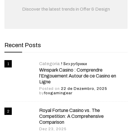
Discover the latest trends in Offer & Design
Recent Posts
Categoria:
! Без рубрики
Winspark Casino : Comprendre
l’Engouement Autour de ce Casino en
Ligne
Posted on
22 de Dezembro, 2025
by
foxgamingear
Royal Fortune Casino vs. The
Competition: A Comprehensive
Comparison
Dez 23, 2025