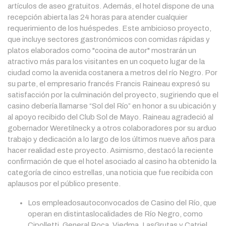
artículos de aseo gratuitos. Además, el hotel dispone de una
recepción abierta las 24 horas para atender cualquier
requerimiento de los huéspedes. Este ambicioso proyecto,
que incluye sectores gastronómicos con comidas rápidas y
platos elaborados como "cocina de autor" mostrarán un
atractivo más para los visitantes en un coqueto lugar de la
ciudad como la avenida costanera a metros del río Negro. Por
su parte, el empresario francés Francis Raineau expresó su
satisfacción por la culminación del proyecto, sugiriendo que el
casino debería llamarse “Sol del Río” en honor a su ubicación y
al apoyo recibido del Club Sol de Mayo. Raineau agradeció al
gobernador Weretilneck y a otros colaboradores por su arduo
trabajo y dedicación a lo largo de los últimos nueve años para
hacer realidad este proyecto. Asimismo, destacó la reciente
confirmación de que el hotel asociado al casino ha obtenido la
categoría de cinco estrellas, una noticia que fue recibida con
aplausos por el público presente.
Los empleadosautoconvocados de Casino del Río, que
operan en distintaslocalidades de Río Negro, como
Cipolletti, General Roca, Viedma, LasGrutas y Catriel,