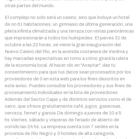
otras partes del mundo.
El complejo no solo será un casino, sino que incluye un hotel
de on 61 habitaciones, un gimnasio de última generación, una
pileta infinita climatizada y una terraza con vistas panorámicas
que impresionarán a todos los huéspedes. El jueves 31 de
octubre a las 22 horas, se viene la gran inauguración del
Nuevo Casino del Río, en la avenida costanera de Viedma y
hay marcadas expectativas en torno a cómo girará la ruleta
de la economía local. Al hacer clic en "Aceptar", das tu
consentimiento para que tus datos sean procesados por los
proveedores de 0 en esta web para los fines descritos en
este aviso. Puedes consultar los proveedores y sus fines de
procesamiento individuales en la lista de proveedores.
Además del Sector Cajas y de distintos servicios como el de
carro, que ofrece gratuitamente café, jugos, gaseosas,
cerveza, fernet y gancia.De domingo a jueves de 10 a 5
hs.Viernes, sábado y vísperas de feriado de abierto de
corrido las 24 hs. La empresa cuenta con 7 sedes en la
provincia de Río Negro y 3 hoteles de alta categoría,