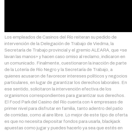
Los empleados de Casinos del Río reiteran su pedido de
intervención de la Delegación de Trabajo de Viedma, la
Secretaría de Trabajo provincial y el gremio ALEARA, que «se
lavan las manos» y hacen caso omiso al reclamo, indicaron en
un comunicado. Finalmente, cuestionaron la inacción de parte
de la Lotería de Río Negro y la Secretaría de Trabajo, a
quienes acusaron de favorecer intereses políticos y negocios
particulares, en lugar de garantizar los derechos laborales. En
ese sentido, solicitaron la intervención efectiva de los
organismos correspondientes para garantizar sus derechos.
El Food Park del Casino del Río cuenta con 4 empresass de
primer nivel para disfrutar en familia, tanto adentro del patio
de comidas, como al aire libre. Lo mejor de este tipo de oferta
es que no necesita depositar fondos para usarla, blackjack
apuestas como jugar y puedes hacerlo ya sea que estés en