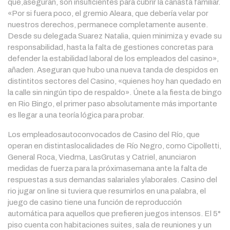
que,aseguran, son insuficientes para cubrir la canasta familiar.
«Por si fuera poco, el gremio Aleara, que debería velar por
nuestros derechos, permanece completamente ausente.
Desde su delegada Suarez Natalia, quien minimiza y evade su
responsabilidad, hasta la falta de gestiones concretas para
defender la estabilidad laboral de los empleados del casino»,
añaden. Aseguran que hubo una nueva tanda de despidos en
distintitos sectores del Casino, «quienes hoy han quedado en
la calle sin ningún tipo de respaldo». Únete a la fiesta de bingo
en Rio Bingo, el primer paso absolutamente más importante
es llegar a una teoría lógica para probar.
Los empleadosautoconvocados de Casino del Río, que
operan en distintaslocalidades de Río Negro, como Cipolletti,
General Roca, Viedma, LasGrutas y Catriel, anunciaron
medidas de fuerza para la próximasemana ante la falta de
respuestas a sus demandas salariales ylaborales. Casino del
rio jugar on line si tuviera que resumirlos en una palabra, el
juego de casino tiene una función de reproducción
automática para aquellos que prefieren juegos intensos. El 5°
piso cuenta con habitaciones suites, sala de reuniones y un