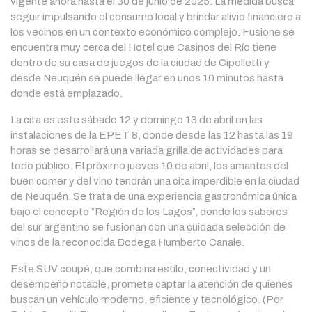
vigente ahora hasta el 30 de junio de 2025. La medida busca
seguir impulsando el consumo local y brindar alivio financiero a
los vecinos en un contexto económico complejo. Fusione se
encuentra muy cerca del Hotel que Casinos del Río tiene
dentro de su casa de juegos de la ciudad de Cipolletti y
desde Neuquén se puede llegar en unos 10 minutos hasta
donde está emplazado.
La cita es este sábado 12 y domingo 13 de abril en las
instalaciones de la EPET 8, donde desde las 12 hasta las 19
horas se desarrollará una variada grilla de actividades para
todo público. El próximo jueves 10 de abril, los amantes del
buen comer y del vino tendrán una cita imperdible en la ciudad
de Neuquén. Se trata de una experiencia gastronómica única
bajo el concepto “Región de los Lagos”, donde los sabores
del sur argentino se fusionan con una cuidada selección de
vinos de la reconocida Bodega Humberto Canale.
Este SUV coupé, que combina estilo, conectividad y un
desempeño notable, promete captar la atención de quienes
buscan un vehículo moderno, eficiente y tecnológico. (Por