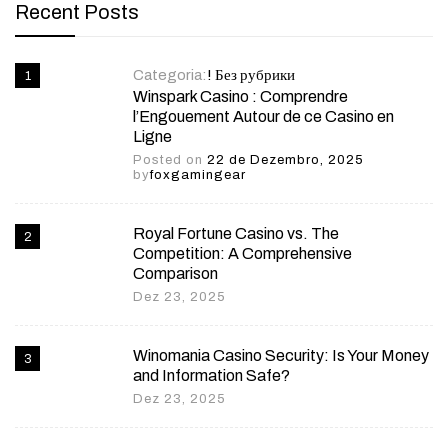
Recent Posts
Categoria:
! Без рубрики
Winspark Casino : Comprendre
l’Engouement Autour de ce Casino en
Ligne
Posted on
22 de Dezembro, 2025
by
foxgamingear
Royal Fortune Casino vs. The
Competition: A Comprehensive
Comparison
Dez 23, 2025
Winomania Casino Security: Is Your Money
and Information Safe?
Dez 23, 2025