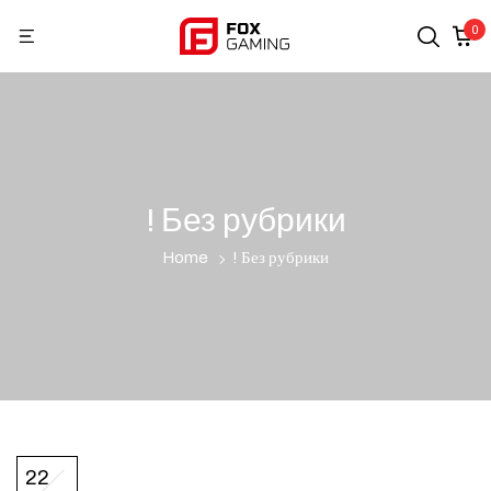
0
! Без рубрики
Home
! Без рубрики
22