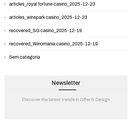
articles_royal fortune casino_2025-12-23
articles_winspark casino_2025-12-23
recovered_SG casino_2025-12-19
recovered_Winomania casino_2025-12-19
Sem categoria
Newsletter
Discover the latest trends in Offer & Design