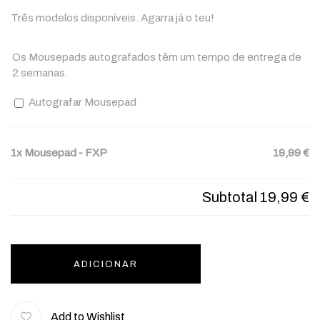
Três modelos disponíveis. Agarra já o teu!
Os Mousepads autografados têm um tempo de entrega de
2 semanas.
Autografar Mousepad
1x
Mousepad - FXP
19,99 €
Subtotal
19,99 €
ADICIONAR
Add to Wishlist